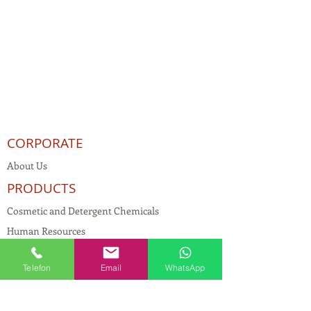
CORPORATE
About Us
PRODUCTS
Cosmetic and Detergent Chemicals
Human Resources
KVKK
Telefon
Email
WhatsApp
Quality Policy
Textile Chemicals