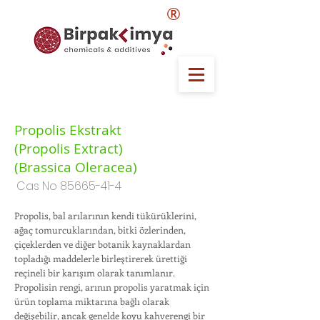
®
Propolis Ekstrakt
(Propolis Extract)
(Brassica Oleracea)
Cas No
85665-41-4
Propolis, bal arılarının kendi tükürüklerini,
ağaç tomurcuklarından, bitki özlerinden,
çiçeklerden ve diğer botanik kaynaklardan
topladığı maddelerle birleştirerek ürettiği
reçineli bir karışım olarak tanımlanır.
Propolisin rengi, arının propolis yaratmak için
ürün toplama miktarına bağlı olarak
değişebilir, ancak genelde koyu kahverengi bir