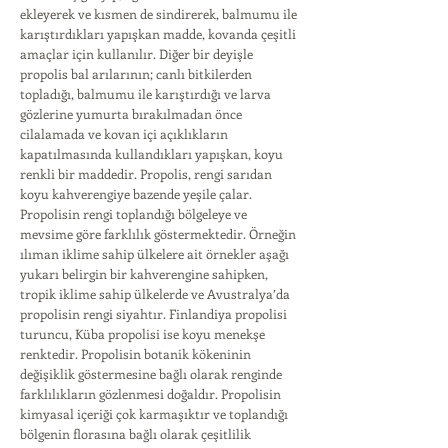
ekleyerek ve kısmen de sindirerek, balmumu ile
karıştırdıkları yapışkan madde, kovanda çeşitli
amaçlar için kullanılır. Diğer bir deyişle
propolis bal arılarının; canlı bitkilerden
topladığı, balmumu ile karıştırdığı ve larva
gözlerine yumurta bırakılmadan önce
cilalamada ve kovan içi açıklıkların
kapatılmasında kullandıkları yapışkan, koyu
renkli bir maddedir. Propolis, rengi sarıdan
koyu kahverengiye bazende yeşile çalar.
Propolisin rengi toplandığı bölgeleye ve
mevsime göre farklılık göstermektedir. Örneğin
ılıman iklime sahip ülkelere ait örnekler aşağı
yukarı belirgin bir kahverengine sahipken,
tropik iklime sahip ülkelerde ve Avustralya’da
propolisin rengi siyahtır. Finlandiya propolisi
turuncu, Küba propolisi ise koyu menekşe
renktedir. Propolisin botanik kökeninin
değişiklik göstermesine bağlı olarak renginde
farklılıkların gözlenmesi doğaldır. Propolisin
kimyasal içeriği çok karmaşıktır ve toplandığı
bölgenin florasına bağlı olarak çeşitlilik