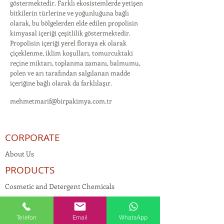
göstermektedir. Farklı ekosistemlerde yetişen
bitkilerin türlerine ve yoğunluğuna bağlı
olarak, bu bölgelerden elde edilen propolisin
kimyasal içeriği çeşitlilik göstermektedir.
Propolisin içeriği yerel floraya ek olarak
çiçeklenme, iklim koşulları, tomurcuktaki
reçine miktarı, toplanma zamanı, balmumu,
polen ve arı tarafından salgılanan madde
içeriğine bağlı olarak da farklılaşır.
mehmetmarif@birpakimya.com.tr
CORPORATE
About Us
PRODUCTS
Cosmetic and Detergent Chemicals
Human Resources
KVKK
Telefon
Email
WhatsApp