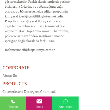
göstermektedir. Farklı ekosistemlerde yetişen
bitkilerin türlerine ve yoğunluğuna bağlı
olarak, bu bölgelerden elde edilen propolisin
kimyasal içeriği çeşitlilik göstermektedir.
Propolisin içeriği yerel floraya ek olarak
çiçeklenme, iklim koşulları, tomurcuktaki
reçine miktarı, toplanma zamanı, balmumu,
polen ve arı tarafından salgılanan madde
içeriğine bağlı olarak da farklılaşır.
mehmetmarif@birpakimya.com.tr
CORPORATE
About Us
PRODUCTS
Cosmetic and Detergent Chemicals
Human Resources
KVKK
Telefon
Email
WhatsApp