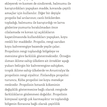
ekleyerek ve kısmen de sindirerek, balmumu ile
karıştırdıkları yapışkan madde, kovanda çeşitli
amaçlar için kullanılır. Diğer bir deyişle
propolis bal arılarının; canlı bitkilerden
topladığı, balmumu ile karıştırdığı ve larva
gözlerine yumurta bırakılmadan önce
cilalamada ve kovan içi açıklıkların
kapatılmasında kullandıkları yapışkan, koyu
renkli bir maddedir. Propolis, rengi sarıdan
koyu kahverengiye bazende yeşile çalar.
Propolisin rengi toplandığı bölgeleye ve
mevsime göre farklılık göstermektedir. Örneğin
ılıman iklime sahip ülkelere ait örnekler aşağı
yukarı belirgin bir kahverengine sahipken,
tropik iklime sahip ülkelerde ve Avustralya’da
propolisin rengi siyahtır. Finlandiya propolisi
turuncu, Küba propolisi ise koyu menekşe
renktedir. Propolisin botanik kökeninin
değişiklik göstermesine bağlı olarak renginde
farklılıkların gözlenmesi doğaldır. Propolisin
kimyasal içeriği çok karmaşıktır ve toplandığı
bölgenin florasına bağlı olarak çeşitlilik