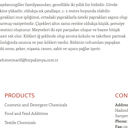
ydanozgiller familyasından, genellikle iki yıllık bir bitkidir. Gövde
kine yükselir, oldukça sık çatallaşır, 1- 2 metre boyunda olabilir.
prakları ince ipliğimsi, ortadaki yapraklarla üsteki yaprakları sapsız olup
urmuş vaziyettedir. Çiçekleri altın sarısı renkte oldukça küçük, şemsiye
metini oluşturur. Meyveleri iki eşit parçadan oluşur ve bazen bitişik
zen tek olur. Kökleri iğ şeklinde olup aroma kokulu ve takriben parmak
lınlığında uzunca ve yan kökleri vardır. Bitkinin tohumları yapışkan
tki sıvısı, şeker, nişasta, tanen, sabit ve uçucu yağlar içerir.
ehmetmarif@birpakimya.com.tr
PRODUCTS
CON
Cosmetic and Detergent Chemicals
Addres
Hadımk
Food and Feed Additives
Sarıyer
Phone:
Textile Chemicals
Fax:
021