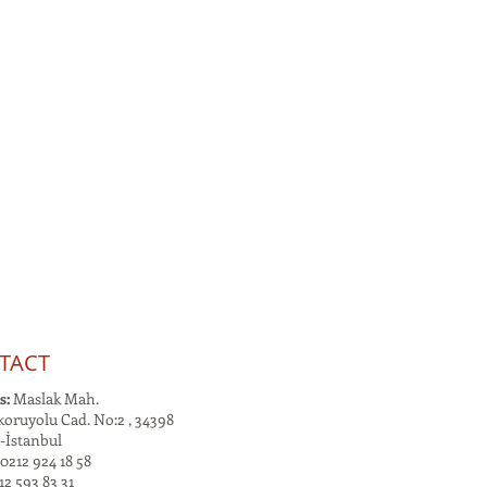
TACT
s:
Maslak Mah.
oruyolu Cad. No:2 , 34398
-İstanbul
0212 924 18 58
2 593 83 31