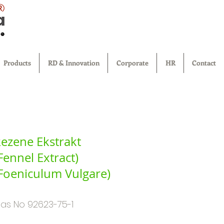
®
Products
RD & Innovation
Corporate
HR
Contact
ezene Ekstrakt
Fennel Extract)
Foeniculum Vulgare)
as No 92623-75-1