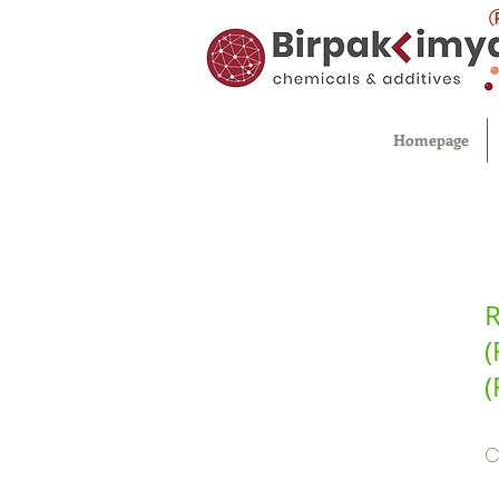
Homepage
R
(
(
C