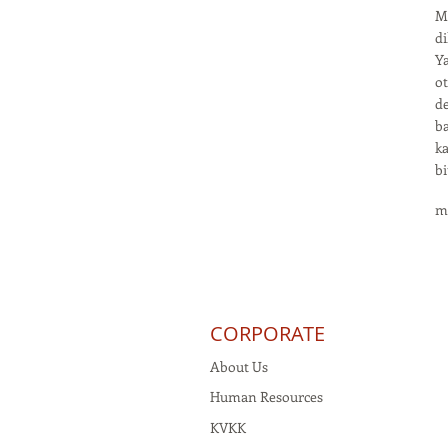
Ma
di
Ya
ot
de
ba
ka
bi
m
CORPORATE
About Us
Human Resources
KVKK