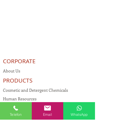
CORPORATE
About Us
PRODUCTS
Cosmetic and Detergent Chemicals
Human Resources
KVKK
Telefon
Email
WhatsApp
Quality Policy
Textile Chemicals