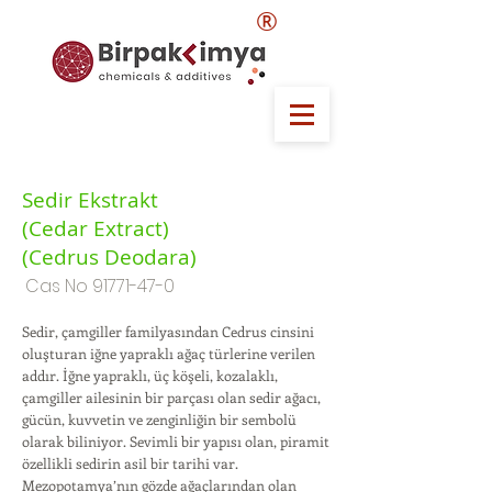
®
Sedir Ekstrakt
(Cedar Extract)
(Cedrus Deodara)
Cas No
91771-47-0
Sedir, çamgiller familyasından Cedrus cinsini
oluşturan iğne yapraklı ağaç türlerine verilen
addır. İğne yapraklı, üç köşeli, kozalaklı,
çamgiller ailesinin bir parçası olan sedir ağacı,
gücün, kuvvetin ve zenginliğin bir sembolü
olarak biliniyor. Sevimli bir yapısı olan, piramit
özellikli sedirin asil bir tarihi var.
Mezopotamya’nın gözde ağaçlarından olan