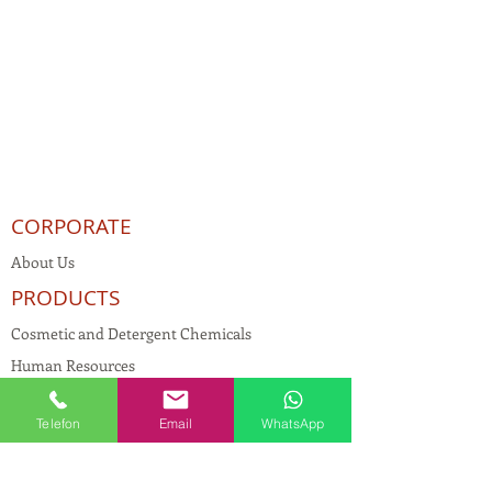
CORPORATE
About Us
PRODUCTS
Cosmetic and Detergent Chemicals
Human Resources
KVKK
Telefon
Email
WhatsApp
Quality Policy
Textile Chemicals