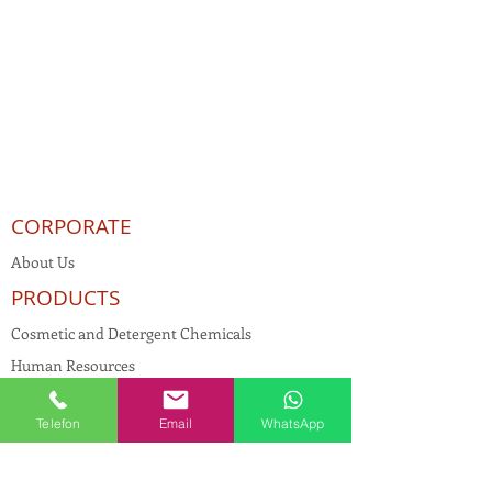
CORPORATE
About Us
PRODUCTS
Cosmetic and Detergent Chemicals
Human Resources
KVKK
Telefon
Email
WhatsApp
Quality Policy
Textile Chemicals