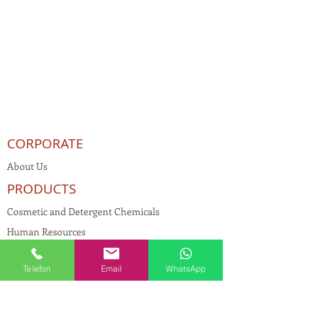
CORPORATE
About Us
PRODUCTS
Cosmetic and Detergent Chemicals
Human Resources
KVKK
Telefon
Email
WhatsApp
Quality Policy
Textile Chemicals