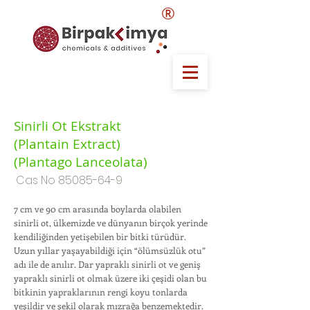
®
Sinirli Ot Ekstrakt
(Plantain Extract)
(Plantago Lanceolata)
Cas No
85085-64-9
7 cm ve 90 cm arasında boylarda olabilen
sinirli ot, ülkemizde ve dünyanın birçok yerinde
kendiliğinden yetişebilen bir bitki türüdür.
Uzun yıllar yaşayabildiği için “ölümsüzlük otu”
adı ile de anılır. Dar yapraklı sinirli ot ve geniş
yapraklı sinirli ot olmak üzere iki çeşidi olan bu
bitkinin yapraklarının rengi koyu tonlarda
yeşildir ve şekil olarak mızrağa benzemektedir.