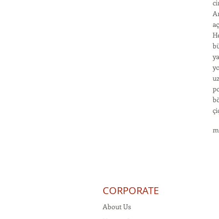
ci
An
aç
He
bü
ya
yo
uz
po
bö
çi
m
CORPORATE
About Us