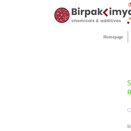
Homepage
S
R
C
Si