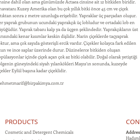
nsine dahil olan ama günümüzde Actaea cinsine ait 12 bitkiden biridir.
avatanı Kuzey Amerika olan bu çok yıllık bitki önce 45 cm ve çiçek
tıktan sonra 2 metre uzunluğa erişebilir. Yapraklar üç parçadan oluşur.
r yaprak grubunun ucundaki yaprakçık üç lobludur ve ortadaki lob en
yüğüdür. Yaprak tabanı kalp ya da üçgen şeklindedir. Yaprakçıkların üst
rısındaki kenar kısımlar keskin dişlidir. Narin çiçeklerde taçyaprak
ktur, ama çok sayıda gösterişli ercik vardır. Çiçekler kolayca fark edilen
un ve ince saplar üzerinde durur. Düzinelerce bitkiden oluşan
pülasyonlar içinde çiçek açan çok az bitki olabilir. Doğal olarak yetiştiği
lgenin güneyindeki siyah yılankökleri Mayıs’ın sonunda, kuzeyde
çekler Eylül başına kadar çiçeklidir.
ehmetmarif@birpakimya.com.tr
PRODUCTS
CON
Cosmetic and Detergent Chemicals
Addres
Hadımk