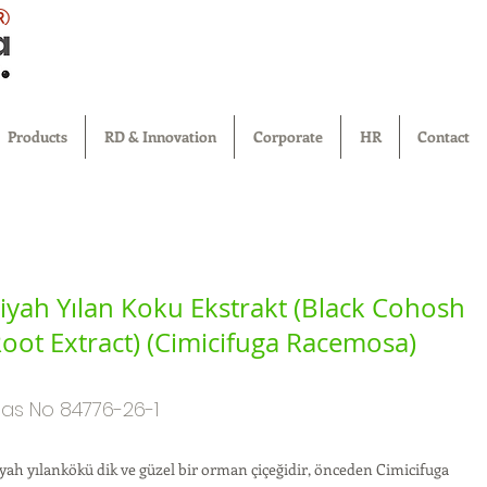
®
Products
RD & Innovation
Corporate
HR
Contact
iyah Yılan Koku Ekstrakt (Black Cohosh
oot Extract) (Cimicifuga Racemosa)
as No 84776-26-1
yah yılankökü dik ve güzel bir orman çiçeğidir, önceden Cimicifuga