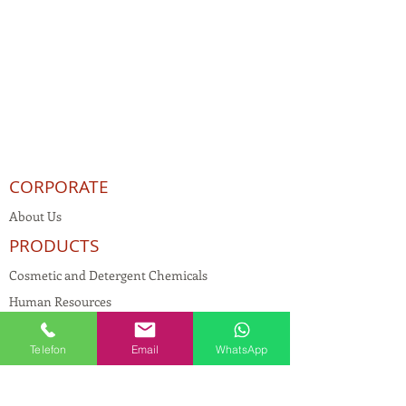
CORPORATE
About Us
PRODUCTS
Cosmetic and Detergent Chemicals
Human Resources
KVKK
Telefon
Email
WhatsApp
Quality Policy
Textile Chemicals