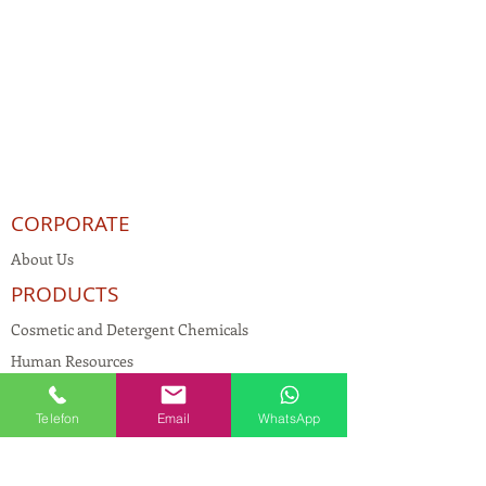
CORPORATE
About Us
PRODUCTS
Cosmetic and Detergent Chemicals
Human Resources
KVKK
Telefon
Email
WhatsApp
Quality Policy
Textile Chemicals