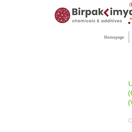
Homepage
U
(
(
C