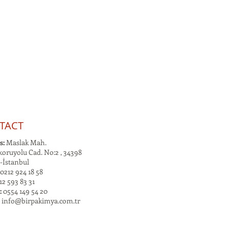
TACT
s:
Maslak Mah.
oruyolu Cad. No:2 , 34398
-İstanbul
0212 924 18 58
2 593 83 31
:
0554 149 54 20
:
info@birpakimya.com.tr