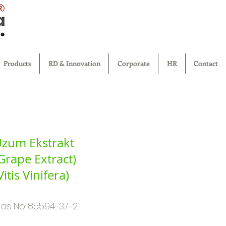
®
Products
RD & Innovation
Corporate
HR
Contact
zum Ekstrakt
Grape Extract)
Vitis Vinifera)
as No 85594-37-2