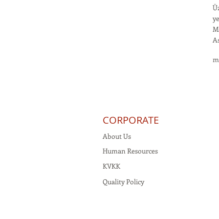
Üz
ye
MÖ
As
m
CORPORATE
About Us
Human Resources
KVKK
Quality Policy