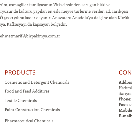
üm, asmagiller familyasının Vitis cinsinden sarılgan bitki ve
ryüzünde kültürü yapılan en eski meyve türlerine verilen ad. Tarihçesi
 5000 yılına kadar dayanır. Anavatanı Anadolu'yu da içine alan Küçük
ya, Kafkasya'yı da kapsayan bölgedir.
ehmetmarif@birpakimya.com.tr
PRODUCTS
CON
Cosmetic and Detergent Chemicals
Addres
Hadımk
Food and Feed Additives
Sarıyer
Phone:
Textile Chemicals
Fax:
021
Paint Construction Chemicals
Mobile
E-mail
Pharmaceutical Chemicals