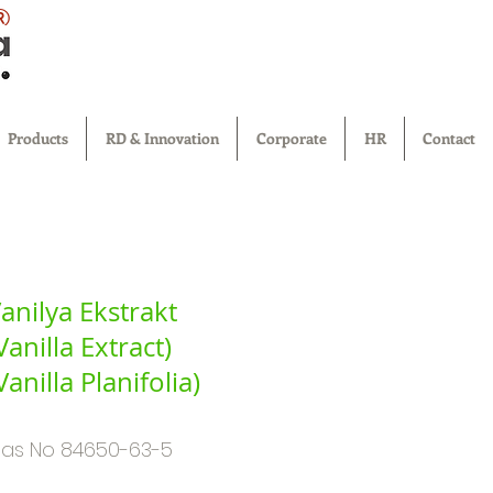
®
Products
RD & Innovation
Corporate
HR
Contact
anilya Ekstrakt
Vanilla Extract)
Vanilla Planifolia)
as No 84650-63-5