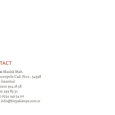
TACT
s:
Maslak Mah.
oruyolu Cad. No:2 , 34398
-İstanbul
0212 924 18 58
2 593 83 31
:
0554 149 54 20
:
info@birpakimya.com.tr