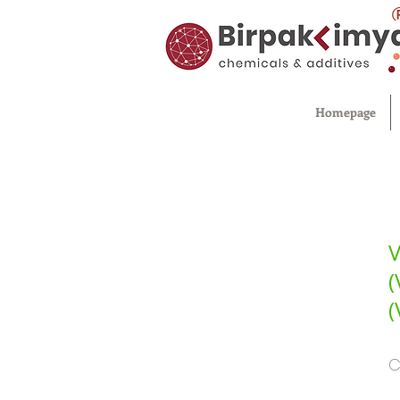
Homepage
V
(
(
C