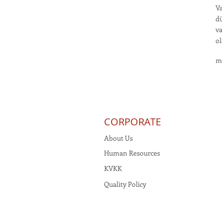
Va
dü
va
ol
m
CORPORATE
About Us
Human Resources
KVKK
Quality Policy