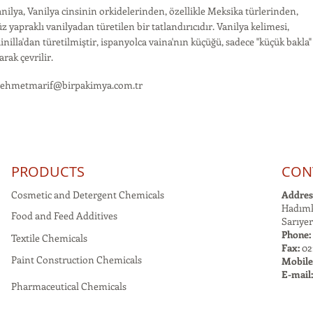
nilya, Vanilya cinsinin orkidelerinden, özellikle Meksika türlerinden,
z yapraklı vanilyadan türetilen bir tatlandırıcıdır. Vanilya kelimesi,
inilla'dan türetilmiştir, ispanyolca vaina'nın küçüğü, sadece "küçük bakla"
arak çevrilir.
ehmetmarif@birpakimya.com.tr
PRODUCTS
CON
Cosmetic and Detergent Chemicals
Addres
Hadımk
Food and Feed Additives
Sarıyer
Phone:
Textile Chemicals
Fax:
021
Paint Construction Chemicals
Mobile
E-mail
Pharmaceutical Chemicals