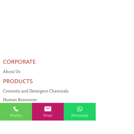
CORPORATE
About Us
PRODUCTS
Cosmetic and Detergent Chemicals
Human Resources
KVKK
Telefon
Email
WhatsApp
Quality Policy
Textile Chemicals