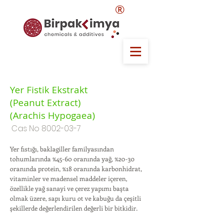
®
Yer Fistik Ekstrakt
(Peanut Extract)
(Arachis Hypogaea)
Cas No
8002-03-7
Yer fıstığı, baklagiller familyasından
tohumlarında %45-60 oranında yağ, %20-30
oranında protein, %18 oranında karbonhidrat,
vitaminler ve madensel maddeler içeren,
özellikle yağ sanayi ve çerez yapımı başta
olmak üzere, sapı kuru ot ve kabuğu da çeşitli
şekillerde değerlendirilen değerli bir bitkidir.