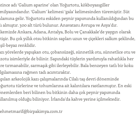
tince adı ‘Galium aparine’ olan Yoğurtotu, kökboyasıgiller
milyasındandır. ‘Galium’ kelimesi ‘gala’ kelimesinden türemiştir. Süt
lamına gelir. Yoğurtotu eskiden peynir yapımında kullanıldığından bu
ı almıştır. 300 alt türü bulunur. Anavatanı Avrupa ve Asya’dır.
kemizde Ankara, Adana, Antalya, Bolu ve Çanakkale’de yaygın olarak
tişir. Bu çok yıllık otsu bitkinin sapları uzun ve çiçekleri salkım şeklinde,
şil-beyaz renklidir.
zı yörelerde yapışkan otu, çobansüzeği, sünnetlik otu, sünnetlice otu ve
zotu isimleriyle de bilinir. Sapındaki tüylerin yardımıyla rahatlıkla her
re tırmanabilir, sarmaşık gibi ilerleyebilir. Bala benzeyen tatlı bir koku
lgılamasına rağmen tadı acımtıraktır.
pılan arkeolojik kazı çalışmalarında Cilalı taş devri döneminde
ğurtotu türlerine ve tohumlarına ait kalıntılara rastlanmıştır. En eski
önemlerden beri bilinen bu bitkinin daha çok peynir yapımında
llanılmış olduğu biliniyor. İrlanda’da kahve yerine içilmektedir.
ehmetmarif@birpakimya.com.tr