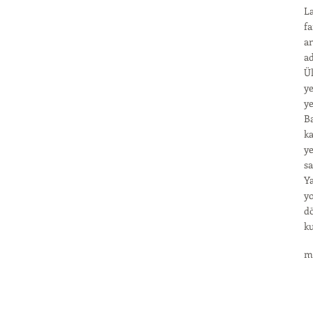
La
fa
an
ad
Ül
ye
ye
Ba
ka
ye
sa
Ya
yo
d
ku
m