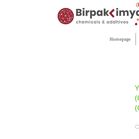
Homepage
Y
(
(
C