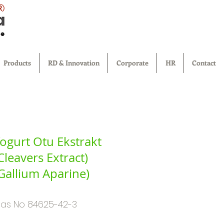
®
Products
RD & Innovation
Corporate
HR
Contact
ogurt Otu Ekstrakt
Cleavers Extract)
Gallium Aparine)
as No 84625-42-3