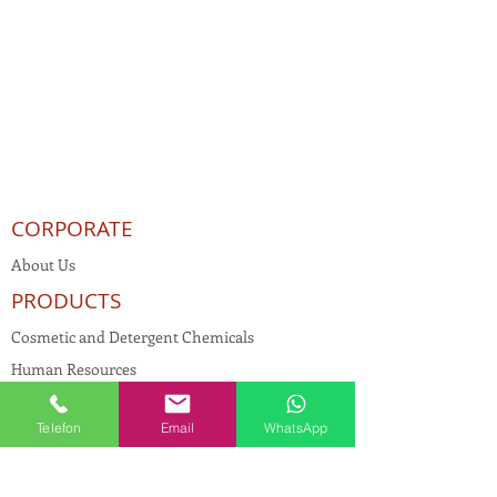
CORPORATE
About Us
PRODUCTS
Cosmetic and Detergent Chemicals
Human Resources
KVKK
Telefon
Email
WhatsApp
Quality Policy
Textile Chemicals