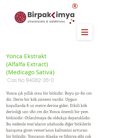
®
Yonca Ekstrakt
(Alfalfa Extract)
(Medicago Sativa)
Cas No
84082-36-0
Yonca çık yıllık otsu bir bitkidir. Boyu 50-80 cm
dir. Derin bir kök sistemi vardır. Uygun
koşullarda 8-10 metre derine gider. Etkili kök
derinliği 120-180 cm dir.Yonca önemli bir yem
bitkisidir. Otlatılmaya da oldukça dayanıklıdır.
Bu nedenle mer'aların ıslahında diğer bitkilerle
karışıma giren vemer'anın kalitesini arttıran
bir bitkidir. Yoncanın Alaska ve Sibirya gibi çok