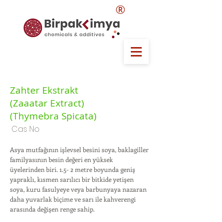
®
Zahter Ekstrakt
(Zaaatar Extract)
(Thymebra Spicata)
Cas No
Asya mutfağının işlevsel besini soya, baklagiller
familyasının besin değeri en yüksek
üyelerinden biri. 1.5- 2 metre boyunda geniş
yapraklı, kısmen sarılıcı bir bitkide yetişen
soya, kuru fasulyeye veya barbunyaya nazaran
daha yuvarlak biçime ve sarı ile kahverengi
arasında değişen renge sahip.