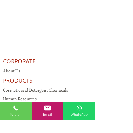
CORPORATE
About Us
PRODUCTS
Cosmetic and Detergent Chemicals
Human Resources
KVKK
Telefon
Email
WhatsApp
Quality Policy
Textile Chemicals