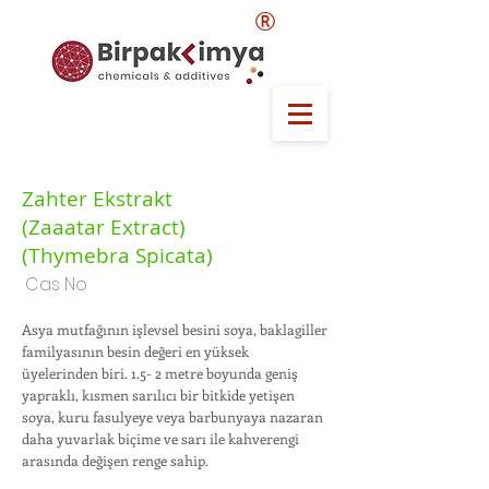
®
Zahter Ekstrakt
(Zaaatar Extract)
(Thymebra Spicata)
Cas No
Asya mutfağının işlevsel besini soya, baklagiller
familyasının besin değeri en yüksek
üyelerinden biri. 1.5- 2 metre boyunda geniş
yapraklı, kısmen sarılıcı bir bitkide yetişen
soya, kuru fasulyeye veya barbunyaya nazaran
daha yuvarlak biçime ve sarı ile kahverengi
arasında değişen renge sahip.