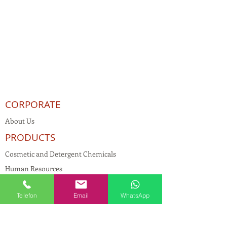
CORPORATE
About Us
PRODUCTS
Cosmetic and Detergent Chemicals
Human Resources
KVKK
Telefon
Email
WhatsApp
Quality Policy
Textile Chemicals