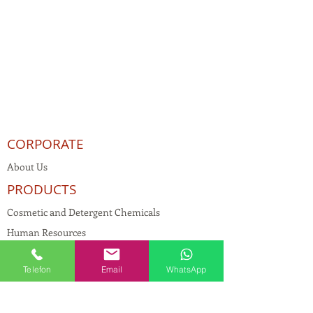
CORPORATE
About Us
PRODUCTS
Cosmetic and Detergent Chemicals
Human Resources
KVKK
Telefon
Email
WhatsApp
Quality Policy
Textile Chemicals