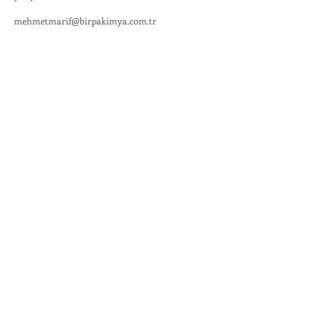
mehmetmarif@birpakimya.com.tr