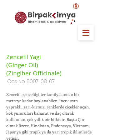
®
Zencefil Yagi
(Ginger Oil)
(Zingiber Officinale)
Cas No:
8007-08-07
Zencefil, zencefilgiller familyasından bir
metreye kadar boylanabilen, ince-uzun
yapraklı, sarı-kırmızı renklerde çiçekler açan,
kök yumruları baharat ve ilaç olarak
kullanılan, çok yıllık bir bitkidir. Başta Çin
olmak üzere, Hindistan, Endonezya, Vietnam,
Japonya gibi tropik ya da yarı tropik iklimlerde
yetişir.