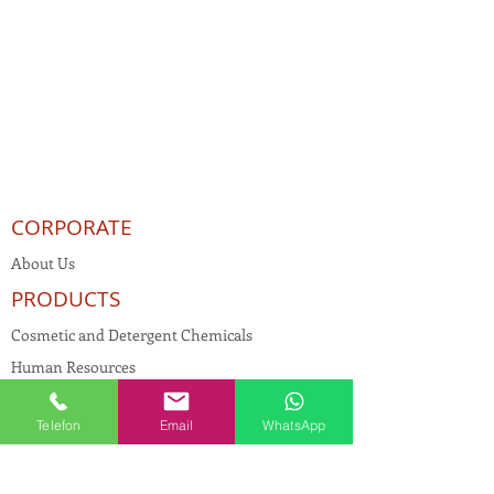
CORPORATE
About Us
PRODUCTS
Cosmetic and Detergent Chemicals
Human Resources
KVKK
Telefon
Email
WhatsApp
Quality Policy
Textile Chemicals