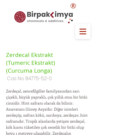
®
Zerdecal Ekstrakt
(Tumeric Ekstrakt)
(Curcuma Longa)
Cas No
84775-52-0
Zerdeçal, zencefilgiller familyasından sarı
çiçekli, büyük yapraklı, çok yıllık otsu bir bitki
cinsidir. Hint safranı olarak da bilinir.
Anavatanı Güney Asya'dır. Diğer isimleri
zerdeçöp, safran kökü, sarıboya, zerdeçav, hint
safranıdır. Tropik alanlarda yetişen zerdeçal,
kök kısmı tüketilen çok senelik bir bitki olup
boyu 1 metreye ulaşabilir. Zerdeçalın