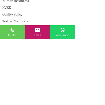
Human Resources
KVKK
Quality Policy
Textile Chemicals
Paint Construction Chemicals
Pharmaceutical Chemicals
Telefon
Email
WhatsApp
© Copyright
CONTACT
Address:
Maslak Mah. Hadımkoruyolu Cad. No:2
, 34398
Sarıyer-İstanbul
Phone:
0212 924 18 58
Fax:
0212 593 83 31
Mobile:
0554 149 54 20
E-mail:
info@birpakimya.com.tr
© 2021 All Rights Reserved by Birpak Kimya