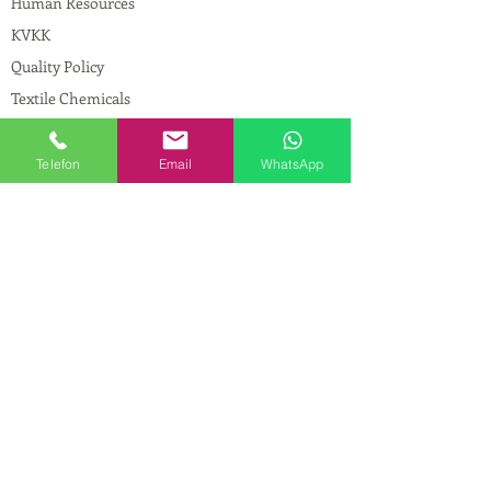
Human Resources
KVKK
Quality Policy
Textile Chemicals
Paint Construction Chemicals
Pharmaceutical Chemicals
Telefon
Email
WhatsApp
© Copyright
CONTACT
Address:
Maslak Mah. Hadımkoruyolu Cad. No:2
, 34398
Sarıyer-İstanbul
Phone:
0212 924 18 58
Fax:
0212 593 83 31
Mobile:
0554 149 54 20
E-mail:
info@birpakimya.com.tr
© 2021 All Rights Reserved by Birpak Kimya