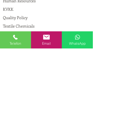
Human Resources
KVKK
Quality Policy
Textile Chemicals
Paint Construction Chemicals
Pharmaceutical Chemicals
Telefon
Email
WhatsApp
© Copyright
CONTACT
Address:
Maslak Mah. Hadımkoruyolu Cad. No:2
, 34398
Sarıyer-İstanbul
Phone:
0212 924 18 58
Fax:
0212 593 83 31
Mobile:
0554 149 54 20
E-mail:
info@birpakimya.com.tr
© 2021 All Rights Reserved by Birpak Kimya