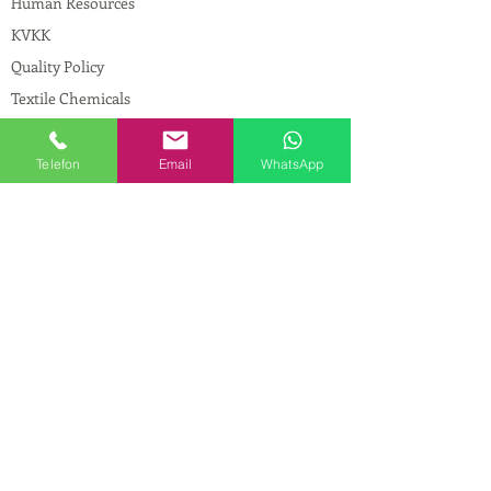
Human Resources
KVKK
Quality Policy
Textile Chemicals
Paint Construction Chemicals
Pharmaceutical Chemicals
Telefon
Email
WhatsApp
© Copyright
CONTACT
Address:
Maslak Mah. Hadımkoruyolu Cad. No:2
, 34398
Sarıyer-İstanbul
Phone:
0212 924 18 58
Fax:
0212 593 83 31
Mobile:
0554 149 54 20
E-mail:
info@birpakimya.com.tr
© 2021 All Rights Reserved by Birpak Kimya