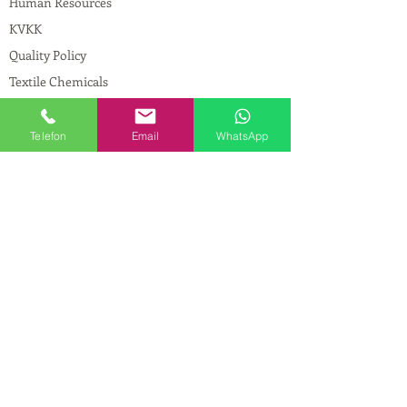
Human Resources
KVKK
Quality Policy
Textile Chemicals
Paint Construction Chemicals
Pharmaceutical Chemicals
Telefon
Email
WhatsApp
© Copyright
CONTACT
Address:
Maslak Mah. Hadımkoruyolu Cad. No:2
, 34398
Sarıyer-İstanbul
Phone:
0212 924 18 58
Fax:
0212 593 83 31
Mobile:
0554 149 54 20
E-mail:
info@birpakimya.com.tr
© 2021 All Rights Reserved by Birpak Kimya