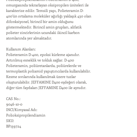
omurgasında tekrarlayan oksipropilen üniteleri ile
karakterize edilir. Temsili yapı, Polieteramin D-
400'ün ortalama moleküler ağırlığı yaklaşık 430 olan
difonksiyonel, birincil bir amin olduğunu
göstermektedir. Birincil amin grupları, alifatik
polieter zincirlerinin ucundaki ikincil karbon
atomlarında yer almaktadır.
Kullanım Alanları:
Polieteramin D-400, epoksi kürleme ajanıdır.
Artırılmış esneklik ve tokluk sağlar. D-400
Polieteramin, poliüretanlarda, poliürelerde ve
termoplastik poliamid yapıştırıcılarda kullanılabilir.
Kesme sıvılarında kullanılmak üzere tuzlar
oluşturulabilir. JEFFAMINE D400 eşdeğeri olarak,
diğer tüm faydaları JEFFAMINE D400 ile aynıdır.
CAS No.:
9046-10-0
INCI/Kimyasal Adı:
Polioksipropilendiamin
SKU:
BP139724