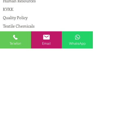
Human Resources
KVKK
Quality Policy
Textile Chemicals
Paint Construction Chemicals
Pharmaceutical Chemicals
Telefon
Email
WhatsApp
© Copyright
CONTACT
Address:
Maslak Mah. Hadımkoruyolu Cad. No:2
, 34398
Sarıyer-İstanbul
Phone:
0212 924 18 58
Fax:
0212 593 83 31
Mobile:
0554 149 54 20
E-mail:
info@birpakimya.com.tr
© 2021 All Rights Reserved by Birpak Kimya