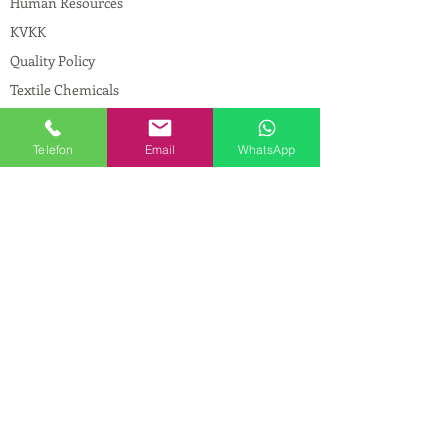
Human Resources
KVKK
Quality Policy
Textile Chemicals
Paint Construction Chemicals
Pharmaceutical Chemicals
Telefon
Email
WhatsApp
© Copyright
CONTACT
Address:
Maslak Mah. Hadımkoruyolu Cad. No:2
, 34398
Sarıyer-İstanbul
Phone:
0212 924 18 58
Fax:
0212 593 83 31
Mobile:
0554 149 54 20
E-mail:
info@birpakimya.com.tr
© 2021 All Rights Reserved by Birpak Kimya