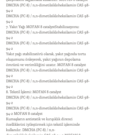
DMCHA (PC-8) / n,n-dimetilsikloheksilamin CAS 98-
94-2
DMCHA (PC-8) / n,n-dimetilsikloheksilamin CAS 98-
94-2
7. Yakıt Yağı MOFAN 8 catalystStabilizasyonu:
DMCHA (PC-8) / n,n-dimetilsikloheksilamin CAS 98-
94-2
DMCHA (PC-8) / n,n-dimetilsikloheksilamin CAS 98-
94-2
Yakıt yağı stabilizatörü olarak, yakıt yağında tortu
oluşumunu önleyerek, yakıt yağının depolama
ömrünü ve verimliliğini uzatır. MOFAN 8 catalyst
DMCHA (PC-8) / n,n-dimetilsikloheksilamin CAS 98-
94-2
DMCHA (PC-8) / n,n-dimetilsikloheksilamin CAS 98-
94-2
8. Tekstil İşlemi: MOFAN 8 catalyst
DMCHA (PC-8) / n,n-dimetilsikloheksilamin CAS 98-
94-2
DMCHA (PC-8) / n,n-dimetilsikloheksilamin CAS 98-
94-2 MOFAN 8 catalyst
Kumaşların antistatik ve kırışıklık direnci
özelliklerini iyileştirmek için tekstil işleminde
kullanılır. DMCHA (PC-8) / n,n-