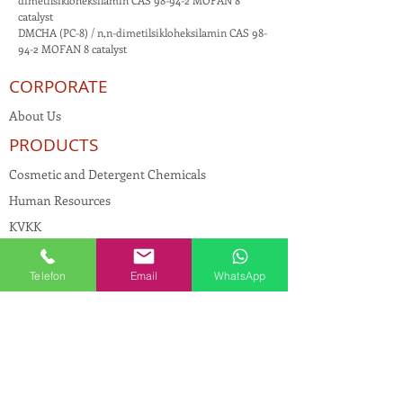
dimetilsikloheksilamin CAS 98-94-2 MOFAN 8
catalyst
DMCHA (PC-8) / n,n-dimetilsikloheksilamin CAS 98-
94-2 MOFAN 8 catalyst
CORPORATE
About Us
PRODUCTS
Cosmetic and Detergent Chemicals
Human Resources
KVKK
Quality Policy
Telefon
Email
WhatsApp
Textile Chemicals
Paint Construction Chemicals
Pharmaceutical Chemicals
© Copyright
CONTACT