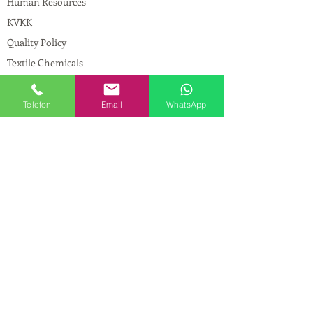
Human Resources
KVKK
Quality Policy
Textile Chemicals
Paint Construction Chemicals
Pharmaceutical Chemicals
Telefon
Email
WhatsApp
© Copyright
CONTACT
Address:
Maslak Mah. Hadımkoruyolu Cad. No:2
, 34398
Sarıyer-İstanbul
Phone:
0212 924 18 58
Fax:
0212 593 83 31
Mobile:
0554 149 54 20
E-mail:
info@birpakimya.com.tr
© 2021 All Rights Reserved by Birpak Kimya