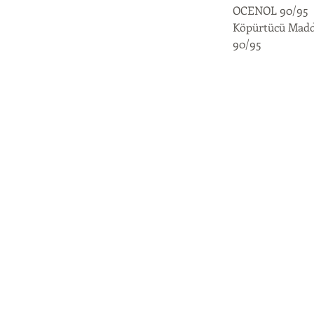
OCENOL 90/95
Köpürtücü Madd
90/95