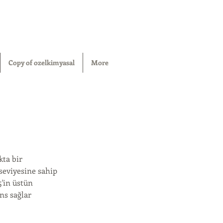
Copy of ozelkimyasal
More
kta bir
seviyesine sahip
5'in üstün
ns sağlar