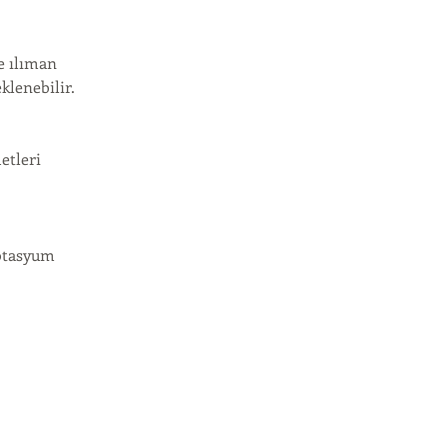
e ılıman
eklenebilir.
etleri
Potasyum