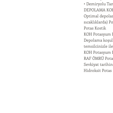
• Demiryolu Tan
DEPOLAMA KOH 
Optimal depolam
sıcaklıklarda) Po
Potas Kostik
KOH Potasyum H
Depolama koşulla
temsilcinizle i
KOH Potasyum H
RAF ÖMRÜ Potas
Sevkiyat tarihi
Hidroksit Potas