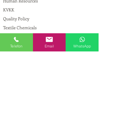
Human Resources
KVKK
Quality Policy
Textile Chemicals
Paint Construction Chemicals
Pharmaceutical Chemicals
Telefon
Email
WhatsApp
© Copyright
CONTACT
Address:
Maslak Mah. Hadımkoruyolu Cad. No:2
, 34398
Sarıyer-İstanbul
Phone:
0212 924 18 58
Fax:
0212 593 83 31
Mobile:
0554 149 54 20
E-mail:
info@birpakimya.com.tr
© 2021 All Rights Reserved by Birpak Kimya