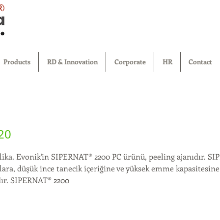
®
Products
RD & Innovation
Corporate
HR
Contact
20
lika. Evonik'in SIPERNAT® 2200 PC ürünü, peeling ajanıdır. S
klara, düşük ince tanecik içeriğine ve yüksek emme kapasitesin
adır. SIPERNAT® 2200