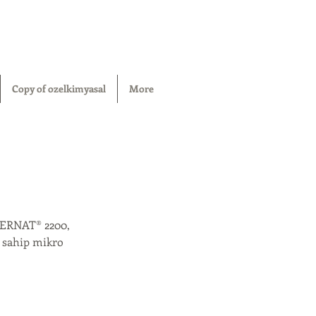
Copy of ozelkimyasal
More
IPERNAT® 2200,
e sahip mikro