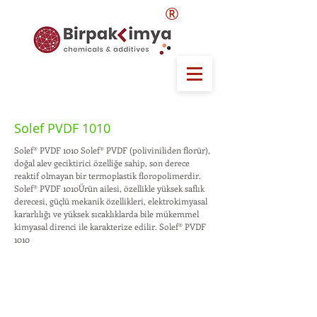
®
Solef PVDF 1010
Solef® PVDF 1010 Solef® PVDF (poliviniliden florür),
doğal alev geciktirici özelliğe sahip, son derece
reaktif olmayan bir termoplastik floropolimerdir.
Solef® PVDF 1010Ürün ailesi, özellikle yüksek saflık
derecesi, güçlü mekanik özellikleri, elektrokimyasal
kararlılığı ve yüksek sıcaklıklarda bile mükemmel
kimyasal direnci ile karakterize edilir. Solef® PVDF
1010