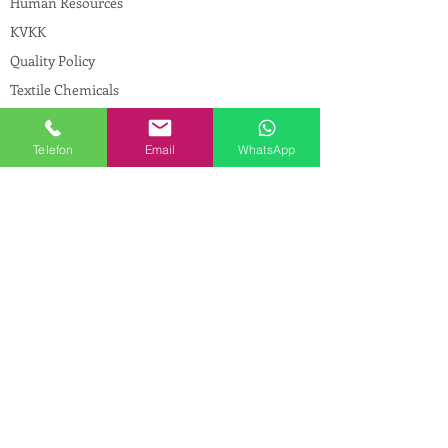
Human Resources
KVKK
Quality Policy
Textile Chemicals
Paint Construction Chemicals
Pharmaceutical Chemicals
Telefon
Email
WhatsApp
© Copyright
CONTACT
Address:
Maslak Mah. Hadımkoruyolu Cad. No:2
, 34398
Sarıyer-İstanbul
Phone:
0212 924 18 58
Fax:
0212 593 83 31
Mobile:
0554 149 54 20
E-mail:
info@birpakimya.com.tr
© 2021 All Rights Reserved by Birpak Kimya