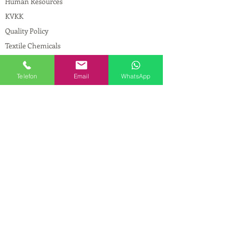
Human Resources
KVKK
Quality Policy
Textile Chemicals
Paint Construction Chemicals
Pharmaceutical Chemicals
Telefon
Email
WhatsApp
© Copyright
CONTACT
Address:
Maslak Mah. Hadımkoruyolu Cad. No:2
, 34398
Sarıyer-İstanbul
Phone:
0212 924 18 58
Fax:
0212 593 83 31
Mobile:
0554 149 54 20
E-mail:
info@birpakimya.com.tr
© 2021 All Rights Reserved by Birpak Kimya