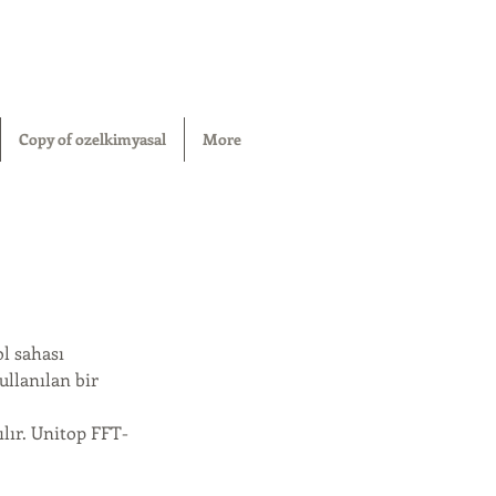
Copy of ozelkimyasal
More
l sahası
ullanılan bir
lır. Unitop FFT-