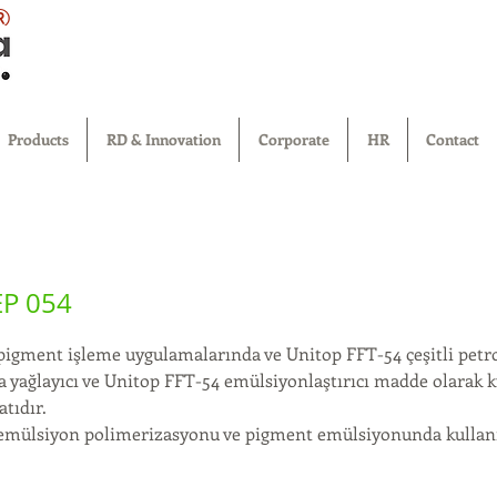
®
Products
RD & Innovation
Corporate
HR
Contact
EP 054
pigment işleme uygulamalarında ve Unitop FFT-54 çeşitli petro
 yağlayıcı ve Unitop FFT-54 emülsiyonlaştırıcı madde olarak k
atıdır.
emülsiyon polimerizasyonu ve pigment emülsiyonunda kullanı