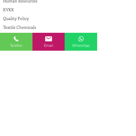
Human Resources
KVKK
Quality Policy
Textile Chemicals
Paint Construction Chemicals
Pharmaceutical Chemicals
Telefon
Email
WhatsApp
© Copyright
CONTACT
Address:
Maslak Mah. Hadımkoruyolu Cad. No:2
, 34398
Sarıyer-İstanbul
Phone:
0212 924 18 58
Fax:
0212 593 83 31
Mobile:
0554 149 54 20
E-mail:
info@birpakimya.com.tr
© 2021 All Rights Reserved by Birpak Kimya