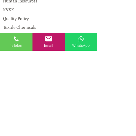
Human Resources
KVKK
Quality Policy
Textile Chemicals
Paint Construction Chemicals
Pharmaceutical Chemicals
Telefon
Email
WhatsApp
© Copyright
CONTACT
Address:
Maslak Mah. Hadımkoruyolu Cad. No:2
, 34398
Sarıyer-İstanbul
Phone:
0212 924 18 58
Fax:
0212 593 83 31
Mobile:
0554 149 54 20
E-mail:
info@birpakimya.com.tr
© 2021 All Rights Reserved by Birpak Kimya