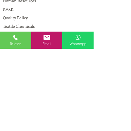
Human Resources
KVKK
Quality Policy
Textile Chemicals
Paint Construction Chemicals
Pharmaceutical Chemicals
Telefon
Email
WhatsApp
© Copyright
CONTACT
Address:
Maslak Mah. Hadımkoruyolu Cad. No:2
, 34398
Sarıyer-İstanbul
Phone:
0212 924 18 58
Fax:
0212 593 83 31
Mobile:
0554 149 54 20
E-mail:
info@birpakimya.com.tr
© 2021 All Rights Reserved by Birpak Kimya