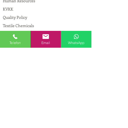
Human Resources
KVKK
Quality Policy
Textile Chemicals
Paint Construction Chemicals
Pharmaceutical Chemicals
Telefon
Email
WhatsApp
© Copyright
CONTACT
Address:
Maslak Mah. Hadımkoruyolu Cad. No:2
, 34398
Sarıyer-İstanbul
Phone:
0212 924 18 58
Fax:
0212 593 83 31
Mobile:
0554 149 54 20
E-mail:
info@birpakimya.com.tr
© 2021 All Rights Reserved by Birpak Kimya