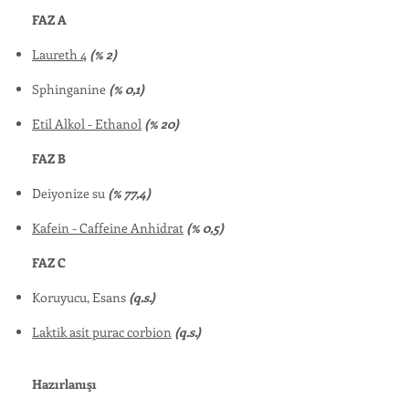
FAZ A
Laureth 4
(% 2)
Sphinganine
(% 0,1)
Etil Alkol - Ethanol
(% 20)
FAZ B
Deiyonize su
(% 77,4)
Kafein - Caffeine Anhidrat
(% 0,5)
FAZ C
Koruyucu, Esans
(q.s.)
Laktik asit purac corbion
(q.s.)
Hazırlanışı