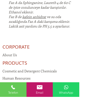
Faz A da Sphinganine, Laureth 4 de 60 C
de iyice cozulunceye kadar karıştırılır.
Ethanol eklenir.
Faz B de
kafein anhidrat
ve su oda
sıcaklığında Faz A daki karışıma eklenir.
Laktik asit yardımı ile PH 5.5 a ayarlanır.
CORPORATE
About Us
PRODUCTS
Cosmetic and Detergent Chemicals
Human Resources
KVKK
Quality Policy
Telefon
Email
WhatsApp
Textile Chemicals
Paint Construction Chemicals