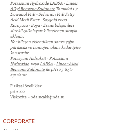
Potassium Hydroxide
LABSA
-
Lineer
Alkyl Benzene Sulfonate
Tomadol 1-7
Dowanol PnB
-
Solvenon PnB
Fatty
Acid Metil Ester - Soygold 2000
Koruyucu - Boya - Esans bileşenleri
sürekli çalkalayarak listelenen sırayla
eklenir.
Her bileşen eklendikten sonra yığın
pürüzsüz ve homojen olana kadar iyice
karıştırılır.
Potasyum Hidroksit
-
Potassium
Hydroxide
veya
LABSA
-
Lineer Alkyl
Benzene Sulfonate
ile pH'ı 7.5-8.5'e
ayarlanır.
Fiziksel özellikler:
pH = 8.0
Viskozite = oda sıcaklığında su
CORPORATE