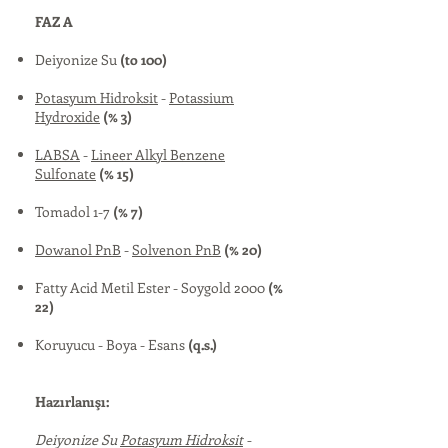
FAZ A
Deiyonize Su
(to 100)
Potasyum Hidroksit
-
Potassium
Hydroxide
(% 3)
LABSA
-
Lineer Alkyl Benzene
Sulfonate
(% 15)
Tomadol 1-7
(% 7)
Dowanol PnB
-
Solvenon PnB
(% 20)
Fatty Acid Metil Ester - Soygold 2000
(%
22)
Koruyucu - Boya - Esans
(q.s.)
Hazırlanışı:
Deiyonize Su
Potasyum Hidroksit
-